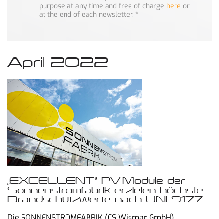
purpose at any time and free of charge
here
or
at the end of each newsletter.
*
April 2022
„EXCELLENT“ PV-Module der
Sonnenstromfabrik erzielen höchste
Brandschutzwerte nach UNI 9177
Die SONNENSTROMFABRIK (CS Wismar GmbH),