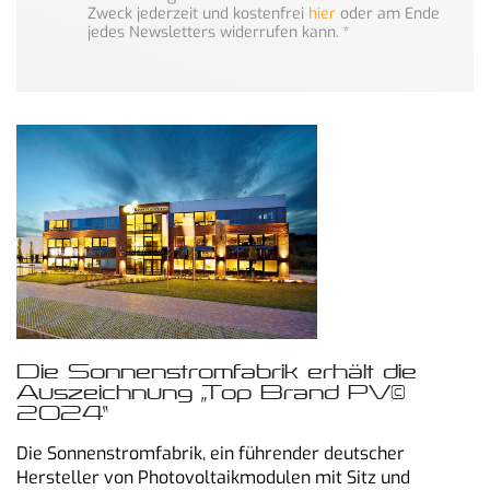
Zweck jederzeit und kostenfrei
hier
oder am Ende
jedes Newsletters widerrufen kann.
*
Die Sonnenstromfabrik erhält die
Auszeichnung „Top Brand PV©
2024“
Die Sonnenstromfabrik, ein führender deutscher
Hersteller von Photovoltaikmodulen mit Sitz und