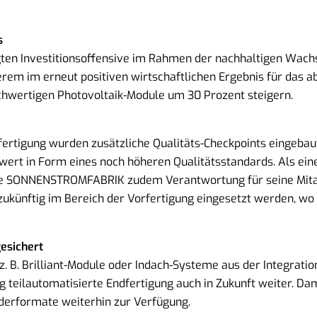
s
legten Investitionsoffensive im Rahmen der nachhaltigen W
derem im erneut positiven wirtschaftlichen Ergebnis für das 
wertigen Photovoltaik-Module um 30 Prozent steigern.
rtigung wurden zusätzliche Qualitäts-Checkpoints eingebaut.
rt in Form eines noch höheren Qualitätsstandards. Als ein
ie SONNENSTROMFABRIK zudem Verantwortung für seine Mitarb
ukünftig im Bereich der Vorfertigung eingesetzt werden, wo 
esichert
 B. Brilliant-Module oder Indach-Systeme aus der Integration
teilautomatisierte Endfertigung auch in Zukunft weiter. Dami
derformate weiterhin zur Verfügung.