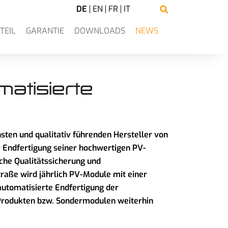
DE
EN
FR
IT
TEIL
GARANTIE
DOWNLOADS
NEWS
atisierte
n und qualitativ führenden Hersteller von
r Endfertigung seiner hochwertigen PV-
iche Qualitätssicherung und
traße wird jährlich PV-Module mit einer
automatisierte Endfertigung der
Produkten bzw. Sondermodulen weiterhin