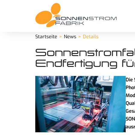
Startseite
News
Details
Sonnenstromfabr
Endfertigung f
Die
Phot
Modu
Qual
Gesa
SON
ausr