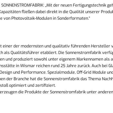
r SONNENSTROMFABRIK: „Mit der neuen Fertigungstechnik gehe
pazitäten fließen dabei direkt in die Qualität unserer Produk
ie von Photovoltaik-Modulen in Sonderformaten.“
 einer der modernsten und qualitativ führenden Hersteller 
 als Qualitätsführer etabliert. Die Sonnenstromfabrik verfü
ulen und produziert sowohl unter eigenem Markennamen als
nsstätte in Wismar reichen rund 25 Jahre zurück. Auch bei Gl
 Design und Performance. Spezialmodule, Off-Grid Module un
en der Branche hat die Sonnenstromfabrik das Thema Nachhal
oß optimiert und zertifiziert.
zeugen die Produkte der Sonnenstromfabrik unter anderem