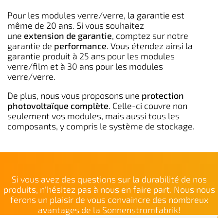
Pour les modules verre/verre, la garantie est
même de 20 ans. Si vous souhaitez
une
extension de garantie
, comptez sur notre
garantie de
performance
. Vous étendez ainsi la
garantie produit à 25 ans pour les modules
verre/film et à 30 ans pour les modules
verre/verre.
De plus, nous vous proposons une
protection
photovoltaïque complète
. Celle-ci couvre non
seulement vos modules, mais aussi tous les
composants, y compris le système de stockage.
Si vous avez des questions sur la durabilité de nos
produits, n'hésitez pas à nous en faire part. Nous nous
ferons un plaisir de vous convaincre des nombreux
avantages de la Sonnenstromfabrik!