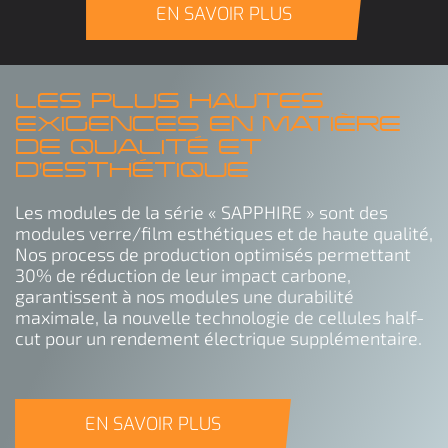
EN SAVOIR PLUS
LES PLUS HAUTES
EXIGENCES EN MATIÈRE
DE QUALITÉ ET
D'ESTHÉTIQUE
Les modules de la série « SAPPHIRE » sont des
modules verre/film esthétiques et de haute qualité,
Nos process de production optimisés permettant
30% de réduction de leur impact carbone,
garantissent à nos modules une durabilité
maximale, la nouvelle technologie de cellules half-
cut pour un rendement électrique supplémentaire.
EN SAVOIR PLUS